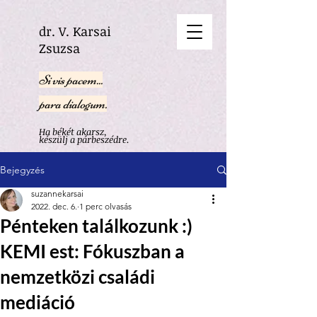
dr. V. Karsai
Zsuzsa
Si vis pacem...
para dialogum.
Ha békét akarsz,
készülj a párbeszédre.
Bejegyzés
suzannekarsai
2022. dec. 6.
1 perc olvasás
Pénteken találkozunk :)
KEMI est: Fókuszban a
nemzetközi családi
mediáció