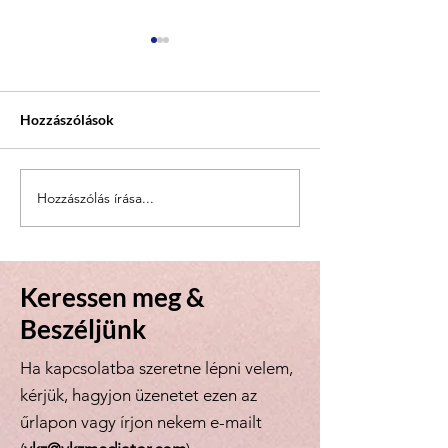
Hozzászólások
Hozzászólás írása...
Transzformatív mediáció
Transzformatív 
nemzetközi családi
konferencia Pári
ügyekben - MiKK
(2018 május)
Workshopunk 2023.
április 25-én
Keressen meg &
Beszéljünk
Ha kapcsolatba szeretne lépni velem,
kérjük, hagyjon üzenetet ezen az
űrlapon vagy írjon nekem e-mailt