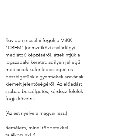
Röviden mesélni fogok a MiKK 
"CBFM" (nemzetközi családügyi 
mediátor) képzéséről, áttekintjük a 
jogszabályi keretet, az ilyen jellegű 
mediációk különlegességeit és 
beszélgetünk a gyermekek szavának 
kiemelt jelentőségéről. Az előadást 
szabad beszélgetés, kérdezz-felelek 
fogja követni. 
(Az est nyelve a magyar lesz.)
Remélem, minél többetekkel 
találkozunk! :)