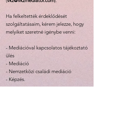
(
vkz@vkzmediator.com
).
Ha felkeltették érdeklődését
szolgáltatásaim, kérem jelezze, hogy
melyiket szeretné igénybe venni:
- Mediációval kapcsolatos tájékoztató
ülés
- Mediáció
- Nemzetközi családi mediáció
- Képzés.
Szeretettel várom üzenetét!
Zsuzsa